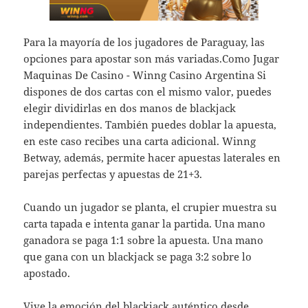
Para la mayoría de los jugadores de Paraguay, las
opciones para apostar son más variadas.Como Jugar
Maquinas De Casino - Winng Casino Argentina Si
dispones de dos cartas con el mismo valor, puedes
elegir dividirlas en dos manos de blackjack
independientes. También puedes doblar la apuesta,
en este caso recibes una carta adicional. Winng
Betway, además, permite hacer apuestas laterales en
parejas perfectas y apuestas de 21+3.
Cuando un jugador se planta, el crupier muestra su
carta tapada e intenta ganar la partida. Una mano
ganadora se paga 1:1 sobre la apuesta. Una mano
que gana con un blackjack se paga 3:2 sobre lo
apostado.
Vive la emoción del blackjack auténtico desde