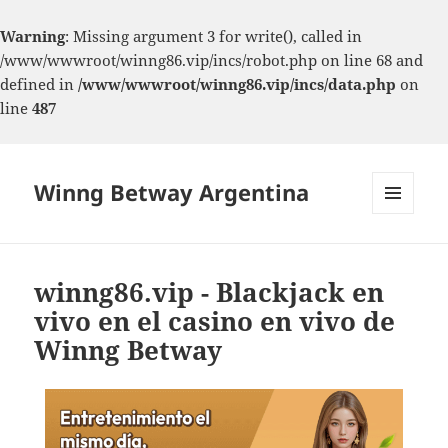
Warning
: Missing argument 3 for write(), called in
/www/wwwroot/winng86.vip/incs/robot.php on line 68 and
defined in
/www/wwwroot/winng86.vip/incs/data.php
on
line
487
Winng Betway Argentina
MENU
AND
WIDGETS
winng86.vip - Blackjack en
vivo en el casino en vivo de
Winng Betway