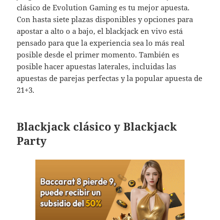
clásico de Evolution Gaming es tu mejor apuesta.
Con hasta siete plazas disponibles y opciones para
apostar a alto o a bajo, el blackjack en vivo está
pensado para que la experiencia sea lo más real
posible desde el primer momento. También es
posible hacer apuestas laterales, incluidas las
apuestas de parejas perfectas y la popular apuesta de
21+3.
Blackjack clásico y Blackjack
Party