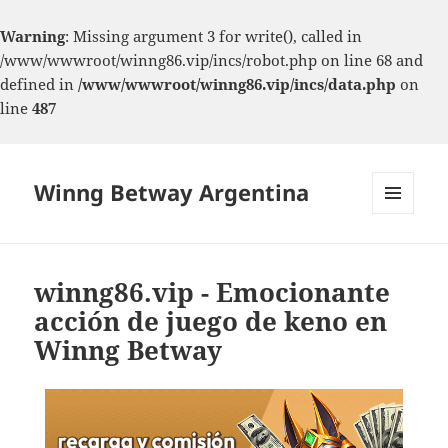
Warning
: Missing argument 3 for write(), called in
/www/wwwroot/winng86.vip/incs/robot.php on line 68 and
defined in
/www/wwwroot/winng86.vip/incs/data.php
on
line
487
Winng Betway Argentina
MENU
AND
WIDGETS
winng86.vip - Emocionante
acción de juego de keno en
Winng Betway