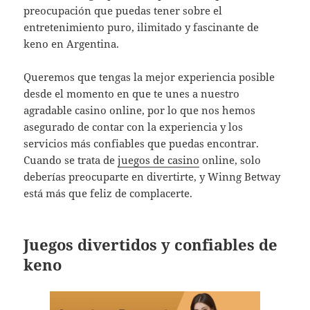
preocupación que puedas tener sobre el
entretenimiento puro, ilimitado y fascinante de
keno en Argentina.
Queremos que tengas la mejor experiencia posible
desde el momento en que te unes a nuestro
agradable casino online, por lo que nos hemos
asegurado de contar con la experiencia y los
servicios más confiables que puedas encontrar.
Cuando se trata de
juegos de casino
online, solo
deberías preocuparte en divertirte, y Winng Betway
está más que feliz de complacerte.
Juegos divertidos y confiables de
keno