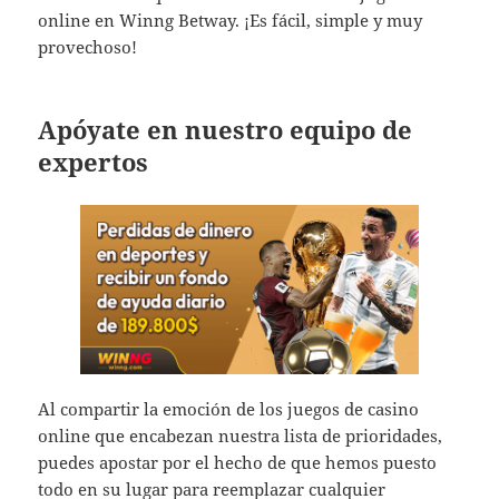
online en Winng Betway. ¡Es fácil, simple y muy
provechoso!
Apóyate en nuestro equipo de
expertos
Al compartir la emoción de los juegos de casino
online que encabezan nuestra lista de prioridades,
puedes apostar por el hecho de que hemos puesto
todo en su lugar para reemplazar cualquier