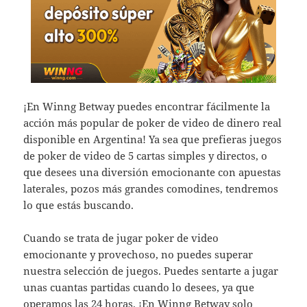
¡En Winng Betway puedes encontrar fácilmente la
acción más popular de poker de video de dinero real
disponible en Argentina! Ya sea que prefieras juegos
de poker de video de 5 cartas simples y directos, o
que desees una diversión emocionante con apuestas
laterales, pozos más grandes comodines, tendremos
lo que estás buscando.
Cuando se trata de jugar poker de video
emocionante y provechoso, no puedes superar
nuestra selección de juegos. Puedes sentarte a jugar
unas cuantas partidas cuando lo desees, ya que
operamos las 24 horas. ¡En Winng Betway solo