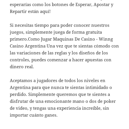
esperarías como los botones de Esperar, Apostar y
Repartir están aquí!
Si necesitas tiempo para poder conocer nuestros
juegos, simplemente juega de forma gratuita
primero.Como Jugar Maquinas De Casino - Winng
Casino Argentina Una vez que te sientas cómodo con
las variaciones de las reglas y los diseños de los
controles, puedes comenzar a hacer apuestas con
dinero real.
Aceptamos a jugadores de todos los niveles en
Argentina para que nunca te sientas intimidado o
perdido. Simplemente queremos que te sientes a
disfrutar de una emocionante mano o dos de poker
de video, y tengas una experiencia increíble, sin
importar cuánto ganes.