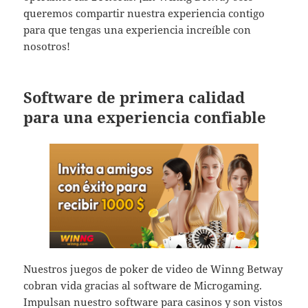
queremos compartir nuestra experiencia contigo
para que tengas una experiencia increíble con
nosotros!
Software de primera calidad
para una experiencia confiable
Nuestros juegos de poker de video de Winng Betway
cobran vida gracias al software de Microgaming.
Impulsan nuestro software para casinos y son vistos