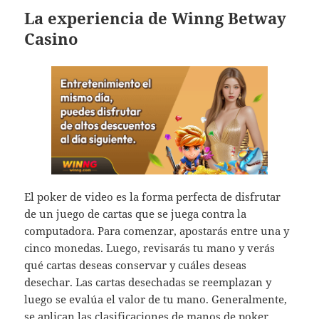
La experiencia de Winng Betway
Casino
El poker de video es la forma perfecta de disfrutar
de un juego de cartas que se juega contra la
computadora. Para comenzar, apostarás entre una y
cinco monedas. Luego, revisarás tu mano y verás
qué cartas deseas conservar y cuáles deseas
desechar. Las cartas desechadas se reemplazan y
luego se evalúa el valor de tu mano. Generalmente,
se aplican las clasificaciones de manos de poker